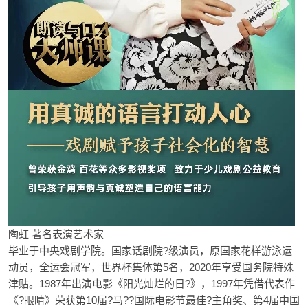
陶虹 著名表演艺术家
毕业于中央戏剧学院。国家话剧院?级演员，原国家花样游泳运
动员，全运会冠军，世界杯集体第5名，2020年享受国务院特殊
津贴。1987年出演电影《阳光灿烂的日?》，1997年凭借代表作
《?眼睛》荣获第10届?马??国际电影节最佳?主角奖、第4届中国