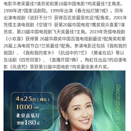
电影华表奖最佳?演员奖和第18届中国电影?鸡奖最佳?主角奖。
1998年进?国家话剧院。1999年出演《春光灿烂猪?戒》。同年
出演电视剧《说好不分?》获得百花奖最受欢迎?配角奖。2001年
凭借主演电视剧《空镜?》获第20届中国电视?鹰奖观众喜爱?演
员奖、第23届中国电视剧飞天奖最佳?主角。2019年凭借电视剧
《小欢喜》获得第 26届华鼎奖中国百强电视剧最佳?配角奖和第
26届上海电视节白?兰奖最佳?配角。参演电影还包括《我和我的
祖国》、《我和我的家乡》《抗战中的?艺》《黄雀在后》等以
及话剧《四世同堂》、《直播开国?典》。陶虹任出品?的动漫电
影《风语咒》荣获第32届中国电影?鸡奖最佳美术片奖。