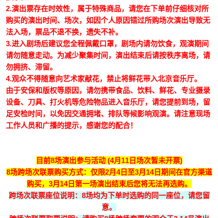
2.演出票存在时效性，属于特殊商品，请您在下单前仔细核对所
购买的演出时间、场次，如因个人原因错过所购场次演出导致无
法入场，票品不退不换，遗失不补。
3.进入剧场后建议您全程佩戴口罩，剧场内请勿饮食，观演期间
请勿随意走动。为减少聚集时间，演出结束后请按秩序离场，请
勿拥挤、滞留。
4.观众不得随意向艺术家献花，禁止将鲜花带入北京音乐厅。
由于安保和版权等原因，请勿携带食品、饮料、鲜花、专业摄录
设备、刀具、打火机等危险物品进入音乐厅，请您提前到场，留
足安检时间，以免因交通拥堵、排队等候影响观演。请注意现场
工作人员和广播的提示，感谢您的配合！
目前8场演出参与活动
(4月11日场次暂未开票)
8场跨场次联票购买方式：仅限2月4日至3月14日期间在官方渠道
购买，3月14日第一场演出结束后您将无法再选购。
跨场次联票座位说明：8场均为下单时选购的同一座位，请您留
意。