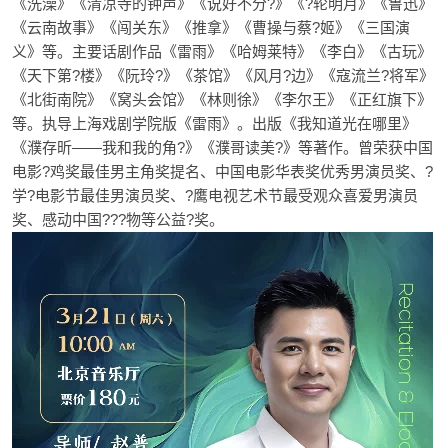
《洗澡》《清凉寺的钟声》《说好不分?》《?轮明月》《鲁迅》
《云南故事》《闯关东》《推拿》《曹操与蔡?姬》《三国演
义》等。主要话剧作品《雷雨》《哈姆莱特》《李白》《古玩》
《天下第?楼》《阮玲?》《茶馆》《风月?边》《寇流兰?将军》
《北街南院》《窝头会馆》《林则徐》《李尔王》《正红旗下》
等。执导上海戏剧学院版《雷雨》。出版《我知道光在哪里》
《濮存昕——我和我的角?》《濮哥读美?》等著作。曾荣获中国
电影?鸡奖最佳男主角奖提名、中国电影华表奖优秀男演员奖、?
学?电影节最佳男演员奖、?鹰电视艺术节最受观众喜爱男演员
奖、感动中国???物等公益?奖。