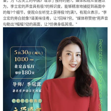
重，为《舌尖上的中国》增添了独特的魅?。媒体和观众普遍认
为，李立宏的声音具有极?的辨识度，能够精准地捕捉到画面中
的每?个细节，使观众在听觉上获得极?的满?。有观众表示，“李
立宏的旁白就像?道美味佳肴，让?回味?穷。”媒体称赞他“用声音
勾勒出?幅幅?动的画面，让?仿佛身临其境。”