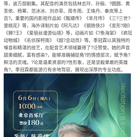
等，逾万部剧集。其配音的演员包括林志玲、孙俪、?圆圆、黄
圣依、杨幂、范冰冰、刘亦菲、周冬雨、王珞丹、秦岚等上
百?。重要的国内影视作品如《甄嬛传》《芈月传》《三?三世?
里桃花》等，海外译制片如《阿凡达》《钢铁侠2》《变形?刚》
《狮?王》《爱丽丝漫游仙境》等，动画片如《?鱼海棠》《疯狂
动物城》《名侦探柯南》《超?总动员》等。季冠霖以其独特的
嗓音和精湛的技艺，在配音艺术领域赢得了?泛赞誉。她的声音
甜美细腻，富有感染?，能够准确捕捉角?的情感层次，赋予角?
鲜活的灵魂。?论是温柔贤淑的?性形象，还是坚毅果敢的英雄
角?，季冠霖都能游刃有余地驾驭，展现出深厚的专业功底。