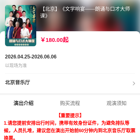
【北京】《文学响宴——朗诵与口才大师
课》
￥180.00起
2026.04.25-2026.06.06
以现场为准
北京音乐厅
演出介绍
购买流程
观演须知
【重要提示】
1.请您提前安排出行时间，携带有效身份证件，为避免排队等
候，人员扎堆，建议您在演出开始前60分钟内到北京音乐厅取票
换票。