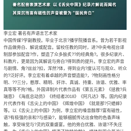
李立宏 著名有声语言艺术家
中国传媒?学副教授。毕业于北京?播学院播音系。曾为若干影视
作品做旁白、解说或配音。留校任教的同时，进?中央电视台译
制部参加配音?作，塑造了众多脍炙??的经典角?。很多纪录片、
科教片，更是因为其解说与旁白?得到质的提升。李立宏的声音
与剧情、角?丝丝?扣，浑然?体，得到业内?度认可与观众、听众
的?泛好评。李立宏有着卓越的声音塑造能?，?物刻画性格分
明、??三分，憨厚、精明、奸诈、真诚、持重、诙谐、优雅、率
真等等不拘?格。外国译制片代表作品有《第五元素》《拯救?兵
瑞恩》《海底总动员》《终结者2018》《阿凡达》等。国内纪录
片代表作有《舌尖上的中国》《辉煌中国》《就是那?只蟋蟀》
等。以《舌尖上的中国》为例，李立宏的嗓音醇厚?富有磁性，
语?有极强的亲和?与感染?，能够细腻传达出食物的色香声味
触，享受味觉与?灵的双重盛宴。他的旁白优雅、诙谐?不失庄