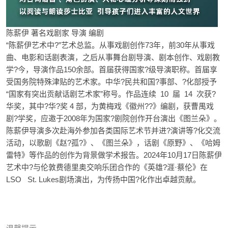
陈薪伊 著名戏剧家 导演 编剧
“陈薪伊艺术中?”艺术总监。从事戏剧创作73年，前30年从事戏
曲、电影和话剧表演，之后从事舞台剧导演、剧本创作、戏剧教
学?今，导演作品150余部。首届获得国家?级导演职称。首届享
受国务院特殊津贴的艺术家。中华?民共和国?事部、?化部授予
“国家有突出贡献话剧艺术家”称号。作品连续 10 届 14 次获?
华奖，其中?华?奖 4 部，为黄梅戏《徽州??》编剧，获曹禺戏
剧?学奖，应邀于2008年为国家?剧院创作开台演出《图兰朵》。
陈薪伊导演多次赴海外参加各类国际艺术节并进?演讲等?化交流
活动，以歌剧《赵?孤?》、《图兰朵》，话剧《原野》、《哈姆
雷特》等作品的创作为背景做学术报告。2024年10月17日陈薪伊
艺术中?与伦敦费德里奥交响乐团合作的《英雄?涯·蔡伦》在
LSO St. Lukes剧场演出，为传扬中国?化作出卓越贡献。