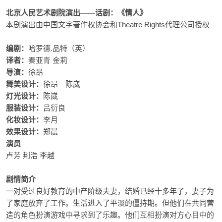
北京人民艺术剧院演出——话剧：《情人》
本剧演出由中国文字著作权协会和Theatre Rights代理公司授权
编剧：
哈罗德.品特（英）
译者：
秦亚青 金莉
导演：
徐昂
舞美设计：
徐昂 陈崴
灯光设计：
陈崴
服装设计：
吕衍良
化妆设计：
李月
效果设计：
郑晨
演员
卢芳 荆浩 李越
剧情简介
一对受过良好教育的中产阶级夫妻，结婚已经十多年了，妻子为
了家庭放弃了工作。生活进入了平淡的僵持期。但他们在共同营
造的角色扮演游戏中寻求到了乐趣。他们互相扮演对方心目中的