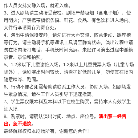
作人员安排安静入场，就近入座。
3、进入剧场请主动接受安检。剧场严禁吸烟（含电子烟）、使
用明火；严禁携带旗帜条幅、鲜花、食品、有色饮料进入场内。
大件行李请寄存到寄存处。
4、演出中请保持安静，请勿进行大声交谈、随意走动、踢座椅
等行为。请主动将手机等通讯工具调至静音状态，演出过程中请
勿在场内接打电话，手机长时间亮屏。未经许可演出过程中谢绝
录音、录像和拍照。
5、1.2米以下儿童谢绝入场，1.2米以上儿童凭票入场（儿童专场
除外），话剧演出时间较长，请看护好低龄儿童，勿使其在场内
随意喧哗、跑闹。
6、行动不便者如需帮助请联系工作人员，协助入场。如剧场发
生紧急情况，请在工作人员引导下迅速撤离。
7、学生票仅限本科及本科以下在校生购买，需持本人有效学生
证入场。
8、购票时，请确认演出时间、地点、座位号。
演出票一经售
出，恕不退换
。
最终解释权归本剧场所有，谢谢您的合作！