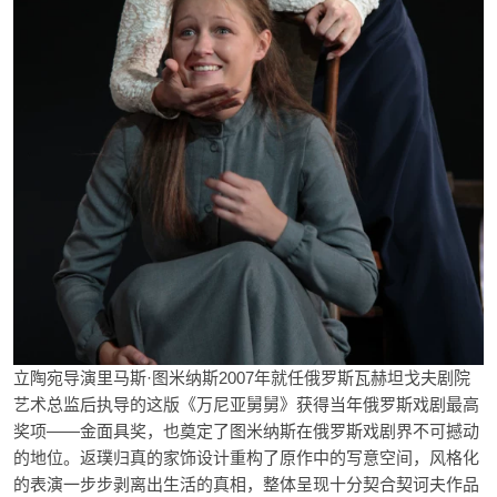
立陶宛导演里马斯·图米纳斯
2007
年就任俄罗斯瓦赫坦戈夫剧院
艺术总监后执导的这版《万尼亚舅舅》获得当年俄罗斯戏剧最高
奖项——金面具奖，也奠定了图米纳斯在俄罗斯戏剧界不可撼动
的地位。返璞归真的家饰设计重构了原作中的写意空间，风格化
的表演一步步剥离出生活的真相，整体呈现十分契合契诃夫作品