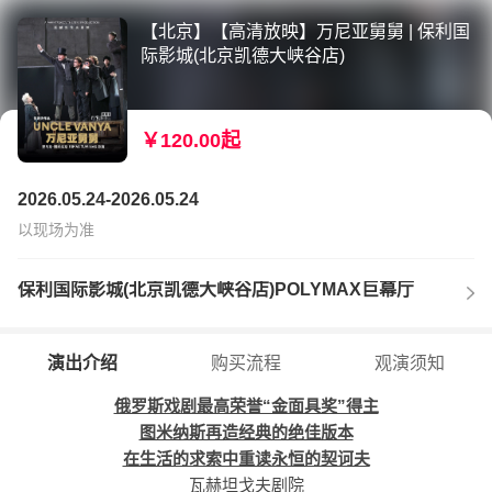
【北京】【高清放映】万尼亚舅舅 | 保利国
际影城(北京凯德大峡谷店)
￥120.00起
2026.05.24-2026.05.24
以现场为准
保利国际影城(北京凯德大峡谷店)POLYMAX巨幕厅
演出介绍
购买流程
观演须知
俄罗斯戏剧最高荣誉“金面具奖”得主
图米纳斯再造经典的绝佳版本
在生活的求索中重读永恒的契诃夫
瓦赫坦戈夫剧院