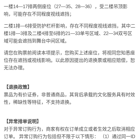
一楼14—17排两侧座位（27—35、28—36），受二楼吊顶影
响，可能存在不同程度视线遮挡；
二楼1排—6排受防护栏杆影响，存在不同程度视线遮挡，其中二
楼1排—3排及二楼4排至6排的21—33单号区域、22—34双号区
域可能会遮挡到舞台中间区域。
请您在购票前阅读本项提示，您购买上述座位，将视同您知悉座
位存在遮挡或视线影响。以此原因提出的退换票或相应赔偿，恕
无法办理。
【退换政策】
票品为有价证券，非普通商品，其背后承载的文化服务具有时效
性，稀缺性等特征，不支持退换。
【异常排单说明】
对于异常订购行为，商家有权在订单成立或者生效之后取消相应
订单。 异常订购行为包括但不限于以下情形： （1）通过同一ID