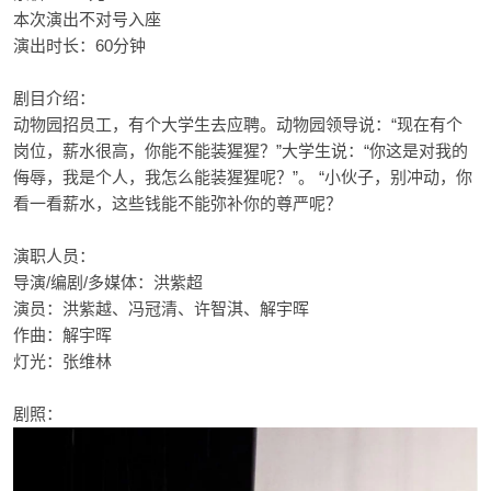
本次演出不对号入座
演出时长：60分钟
剧目介绍：
动物园招员工，有个大学生去应聘。动物园领导说：“现在有个
岗位，薪水很高，你能不能装猩猩？”大学生说：“你这是对我的
侮辱，我是个人，我怎么能装猩猩呢？”。 “小伙子，别冲动，你
看一看薪水，这些钱能不能弥补你的尊严呢？
演职人员：
导演/编剧/多媒体：洪紫超
演员：洪紫越、冯冠清、许智淇、解宇晖
作曲：解宇晖
灯光：张维林
剧照：