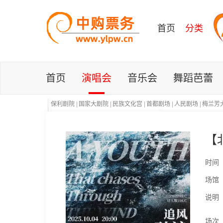
首页
分类
首页
演唱会
音乐会
舞蹈芭蕾
保利剧院
|
国家大剧院
|
民族文化宫
|
首都剧场
|
人民剧场
|
梅兰芳
【
时间
场馆
说明
场次