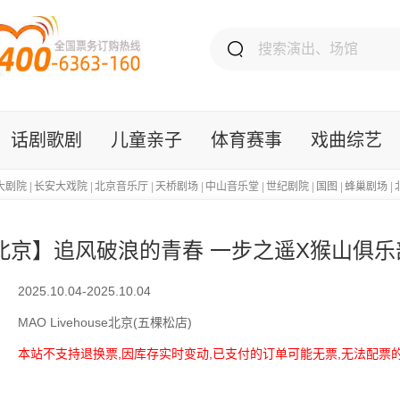
话剧歌剧
儿童亲子
体育赛事
戏曲综艺
大剧院
|
长安大戏院
|
北京音乐厅
|
天桥剧场
|
中山音乐堂
|
世纪剧院
|
国图
|
蜂巢剧场
|
北京】追风破浪的青春 一步之遥X猴山俱乐
2025.10.04-2025.10.04
MAO Livehouse北京(五棵松店)
本站不支持退换票,因库存实时变动,已支付的订单可能无票,无法配票