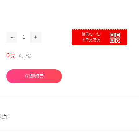
微信扫一扫
-
+
1
下单更方便
0
元
0
元/张
立即购票
须知