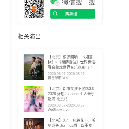
相关演出
【北京】根源回响—《如意
树》×《朗萨雯波》世界民谣·
融合藏戏世界音乐氛围电子
2026.08.07-2026.08.07
黄昏黎明DDC
【北京】都市女孩不迷路3.0
2026 泳恩Joannne 个人音乐
巡演 北京站
2026.08.07-2026.08.07
WeShow Live
【北京】8.7 ｜风铃花下，听
见成长 Jun Iida爵士四重奏