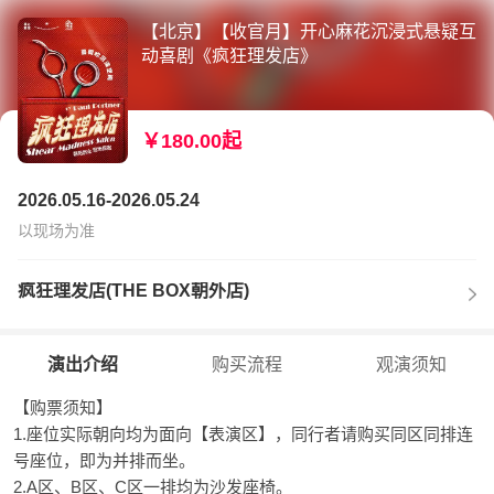
【北京】【收官月】开心麻花沉浸式悬疑互
动喜剧《疯狂理发店》
￥180.00起
2026.05.16-2026.05.24
以现场为准
疯狂理发店(THE BOX朝外店)
演出介绍
购买流程
观演须知
【购票须知】
1.座位实际朝向均为面向【表演区】，同行者请购买同区同排连
号座位，即为并排而坐。
2.A区、B区、C区一排均为沙发座椅。