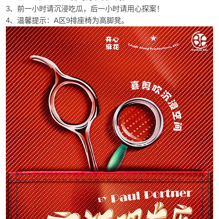
3、前一小时请沉浸吃瓜，后一小时请用心探案！
4、温馨提示：A区9排座椅为高脚凳。