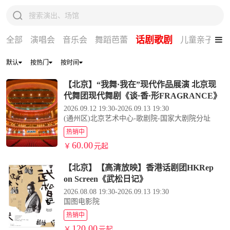
话剧歌剧
全部
演唱会
音乐会
舞蹈芭蕾
儿童亲子
体
默认
按热门
按时间
【北京】“我舞·我在”现代作品展演 北京现
代舞团现代舞剧《谈·香·形FRAGRANCE》
2026.09.12 19:30-2026.09.13 19:30
(通州区)北京艺术中心-歌剧院-国家大剧院分址
热销中
60.00
￥
元起
【北京】【高清放映】香港话剧团HKRep
on Screen《武松日记》
2026.08.08 19:30-2026.09.13 19:30
国图电影院
热销中
120.00
￥
元起