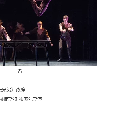
??
夫兄弟》改编
穆捷斯特·穆索尔斯基