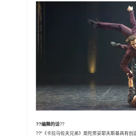
??编舞的话
??
??“《卡拉马佐夫兄弟》是陀思妥耶夫斯基具有