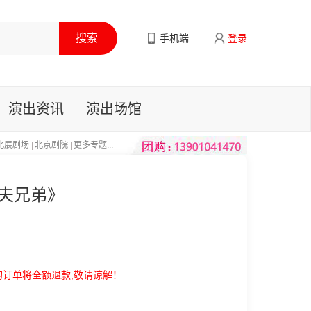
手机端
登录
演出资讯
演出场馆
北展剧场
|
北京剧院
|
更多专题...
夫兄弟》
的订单将全额退款,敬请谅解！