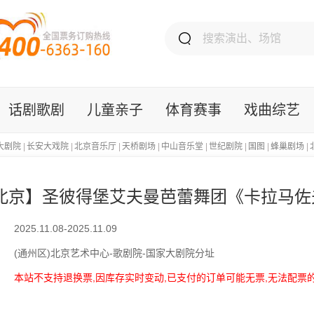
话剧歌剧
儿童亲子
体育赛事
戏曲综艺
大剧院
|
长安大戏院
|
北京音乐厅
|
天桥剧场
|
中山音乐堂
|
世纪剧院
|
国图
|
蜂巢剧场
|
北京】圣彼得堡艾夫曼芭蕾舞团《卡拉马佐
2025.11.08-2025.11.09
(通州区)北京艺术中心-歌剧院-国家大剧院分址
本站不支持退换票,因库存实时变动,已支付的订单可能无票,无法配票