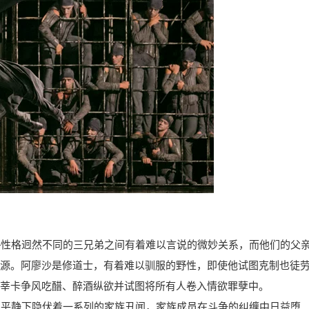
—性格迥然不同的三兄弟之间有着难以言说的微妙关系，而他们的父
源。阿廖沙是修道士，有着难以驯服的野性，即使他试图克制也徒
莘卡争风吃醋、醉酒纵欲并试图将所有人卷入情欲罪孽中。
的平静下隐伏着一系列的家族丑闻，家族成员在斗争的纠缠中日益堕