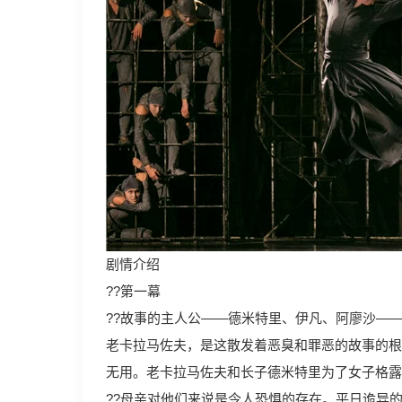
剧情介绍
??第一幕
??故事的主人公——德米特里、伊凡、阿廖沙—
老卡拉马佐夫，是这散发着恶臭和罪恶的故事的根
无用。老卡拉马佐夫和长子德米特里为了女子格露
??母亲对他们来说是令人恐惧的存在。平日诡异