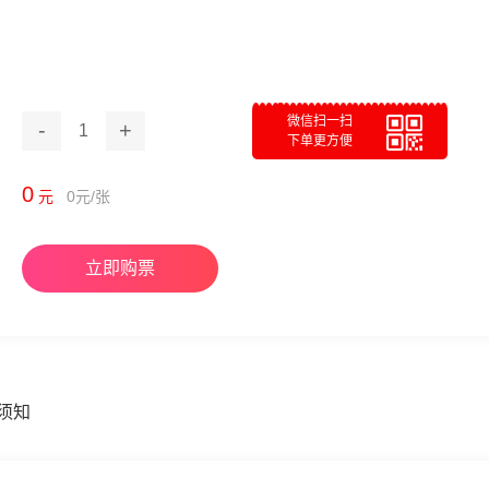
微信扫一扫
-
+
1
下单更方便
0
元
0
元/张
立即购票
须知