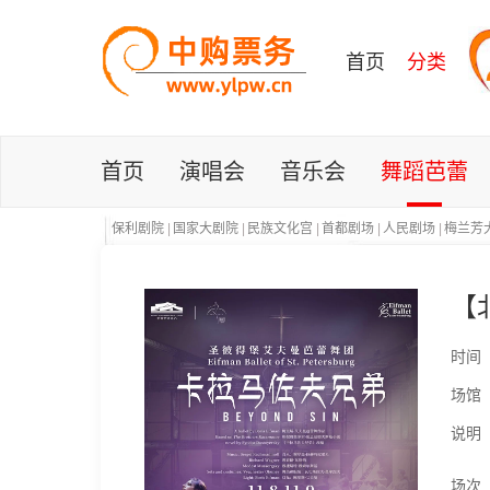
首页
分类
首页
演唱会
音乐会
舞蹈芭蕾
保利剧院
|
国家大剧院
|
民族文化宫
|
首都剧场
|
人民剧场
|
梅兰芳
【
时间
场馆
说明
场次