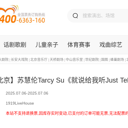
话剧歌剧
儿童亲子
体育赛事
戏曲综艺
大剧院
|
长安大戏院
|
北京音乐厅
|
天桥剧场
|
中山音乐堂
|
世纪剧院
|
国图
|
蜂巢剧场
|
京】苏慧伦Tarcy Su《就说给我听Just T
2025.07.06-2025.07.06
1919LiveHouse
本站不支持退换票,因库存实时变动,已支付的订单可能无票,无法配票