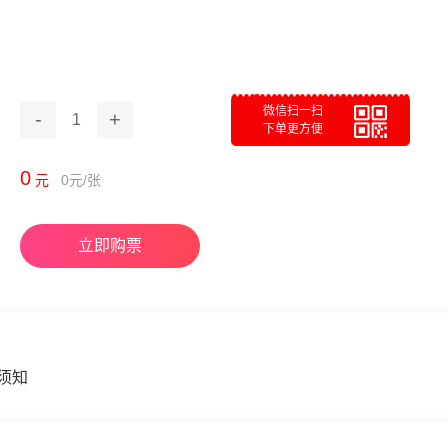
微信扫一扫
-
+
1
下单更方便
0
元
0
元/张
立即购票
须知