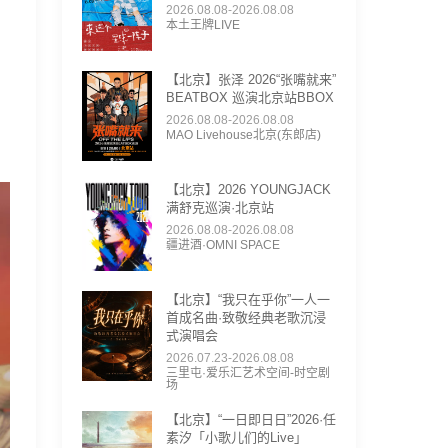
2026.08.08-2026.08.08
本土王牌LIVE
【北京】张泽 2026“张嘴就来”
BEATBOX 巡演北京站BBOX
2026.08.08-2026.08.08
MAO Livehouse北京(东郎店)
【北京】2026 YOUNGJACK
满舒克巡演·北京站
2026.08.08-2026.08.08
疆进酒·OMNI SPACE
【北京】“我只在乎你”一人一
首成名曲·致敬经典老歌沉浸
式演唱会
2026.07.23-2026.08.08
三里屯·爱乐汇艺术空间-时空剧
场
【北京】“一日即日日”2026·任
素汐「小歌儿们的Live」