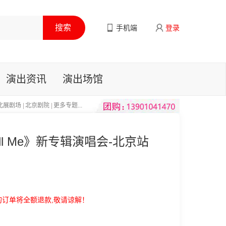
手机端
登录
演出资讯
演出场馆
北展剧场
|
北京剧院
|
更多专题...
ell Me》新专辑演唱会-北京站
的订单将全额退款,敬请谅解！