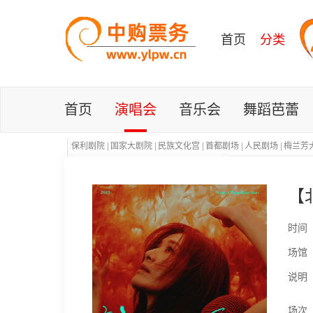
首页
分类
首页
演唱会
音乐会
舞蹈芭蕾
保利剧院
|
国家大剧院
|
民族文化宫
|
首都剧场
|
人民剧场
|
梅兰芳
【北
时间
场馆
说明
场次