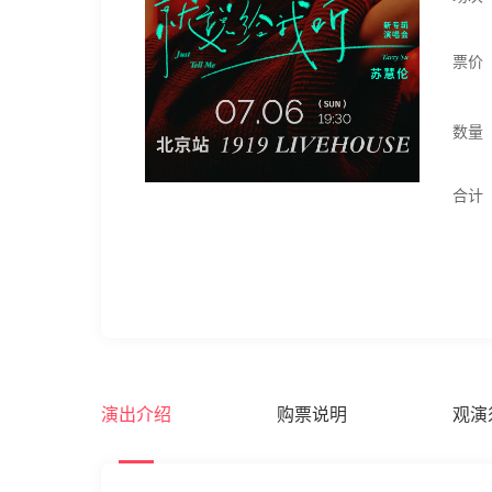
票价
数量
合计
演出介绍
购票说明
观演