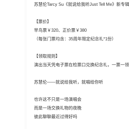
苏慧伦Tarcy Su《就说给我听Just Tell Me》新专辑演唱会
【票价】
早鸟票￥320、正价票￥380
（每张门票均含：35周年限定纪念礼*1份）
【领取规则】
演出当天凭电子票在检票口兑换纪念礼，一票一领
苏慧伦——就说给我听，就唱给你听
也许这不只是一场演唱会
而是一场交换礼物的夜晚
彼此聊聊最近过得好吗